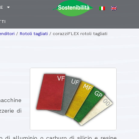
LE
TI
enditori
/
Rotoli tagliati
/
corazziFLEX rotoli tagliati
macchine
zerie di
 di alluminio o carburo di silicio e resine