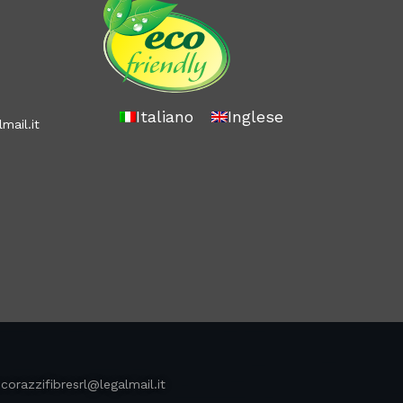
Italiano
Inglese
mail.it
corazzifibresrl@legalmail.it