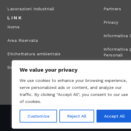
Lavorazioni Industriali
Partners
LINK
Privacy
Home
Informativa 
Area Riservata
Informativa p
Etichettatura ambientale
Personali
Segnalazione illeciti
Info legali
We value your privacy
We use cookies to enhance your browsing experience,
Mappa del s
serve personalized ads or content, and analyze our
traffic. By clicking "Accept All", you consent to our use
of cookies.
Customize
Reject All
Accept All
Partita IVA: 00836170191 –