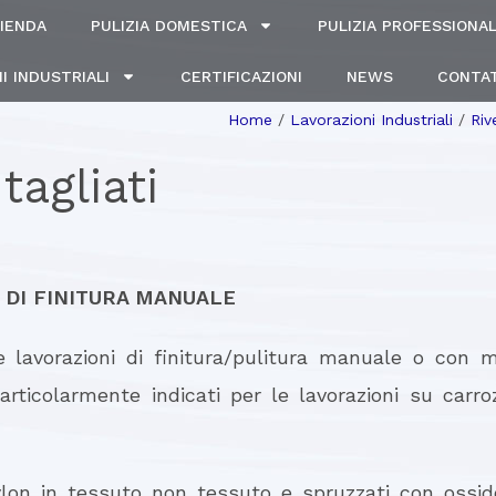
IENDA
PULIZIA DOMESTICA
PULIZIA PROFESSIONA
I INDUSTRIALI
CERTIFICAZIONI
NEWS
CONTAT
Home
/
Lavorazioni Industriali
/
Riv
tagliati
 DI FINITURA MANUALE
lavorazioni di finitura/pulitura manuale o con 
articolarmente indicati per le lavorazioni su carroz
ylon in tessuto non tessuto e spruzzati con ossido