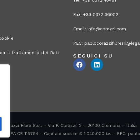
Tel: +39 0372 40481
Fax: +39 0372 36002
Email:
info@corazzi.com
Cookie
PEC:
paolocorazzifibresrl@legal
er il trattamento dei Dati
SEGUICI SU
ito
Corazzi Fibre S.r.l. – Via P. Corazzi, 2 – 26100 Cremona – Italia
 N° REA CR-115794 – Capitale sociale € 1.040.000 i.v. – PEC:
paolo