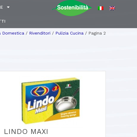
LE
TI
ia Domestica
/
Rivenditori
/
Pulizia Cucina
/
Pagina 2
LINDO MAXI