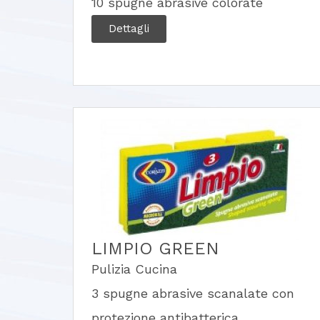
10 spugne abrasive colorate
Dettagli
LIMPIO GREEN
Pulizia Cucina
3 spugne abrasive scanalate con
protezione antibatterica