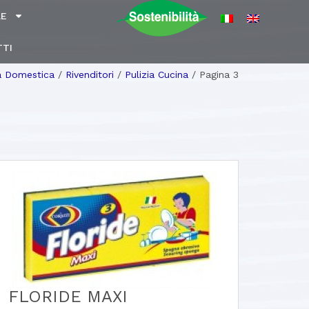
LE
TI
ia Domestica
/
Rivenditori
/
Pulizia Cucina
/
Pagina 3
FLORIDE MAXI