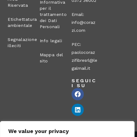
0372 36002
Informativa
Riservata
per il
trattamento
Email:
Etichettatura
dei Dati
info@coraz
ambientale
Personali
zi.com
Segnalazione
Info legali
PEC:
illeciti
paolocoraz
Mappa del
zifibresrl@le
sito
galmail.it
SEGUIC
I SU
We value your privacy