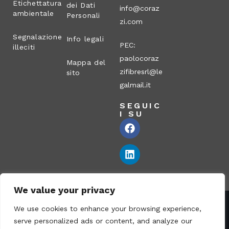
Etichettatura
dei Dati
info@coraz
ambientale
Personali
zi.com
Segnalazione
Info legali
PEC:
illeciti
paolocoraz
Mappa del
zifibresrl@le
sito
galmail.it
SEGUIC
I SU
We value your privacy
We use cookies to enhance your browsing experience,
Corazzi Fibre S.r.l. – Via P. Corazzi, 2 – 26100 Cremona –
serve personalized ads or content, and analyze our
Italia