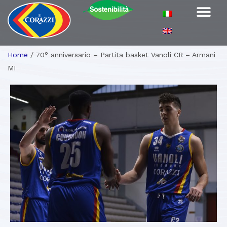
Home
/
70° anniversario – Partita basket Vanoli CR – Armani
MI