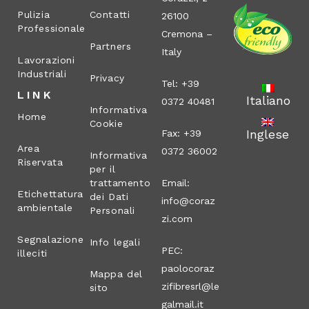
Pulizia
Contatti
26100
Professionale
Cremona –
Partners
Italy
Lavorazioni
Industriali
Privacy
Tel: +39
LINK
Italiano
0372 40481
Informativa
Home
Cookie
Inglese
Fax: +39
Area
0372 36002
Informativa
Riservata
per il
trattamento
Email:
Etichettatura
dei Dati
info@coraz
ambientale
Personali
zi.com
Segnalazione
Info legali
PEC:
illeciti
paolocoraz
Mappa del
zifibresrl@le
sito
galmail.it