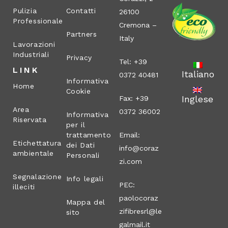
Pulizia
Contatti
26100
Professionale
Cremona –
Partners
Italy
Lavorazioni
Industriali
Privacy
Tel: +39
LINK
Italiano
0372 40481
Informativa
Home
Cookie
Inglese
Fax: +39
Area
0372 36002
Informativa
Riservata
per il
trattamento
Email:
Etichettatura
dei Dati
info@coraz
ambientale
Personali
zi.com
Segnalazione
Info legali
PEC:
illeciti
paolocoraz
Mappa del
zifibresrl@le
sito
galmail.it