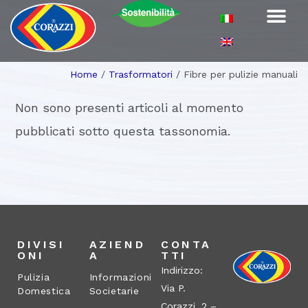
Home
/
Trasformatori
/
Fibre per pulizie manuali
Non sono presenti articoli al momento
pubblicati sotto questa tassonomia.
DIVISI
AZIEND
CONTA
ONI
A
TTI
Indirizzo:
Pulizia
Informazioni
Via P.
Domestica
Societarie
Corazzi, 2 –