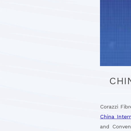
CHI
Corazzi Fibr
China Inter
and Convent