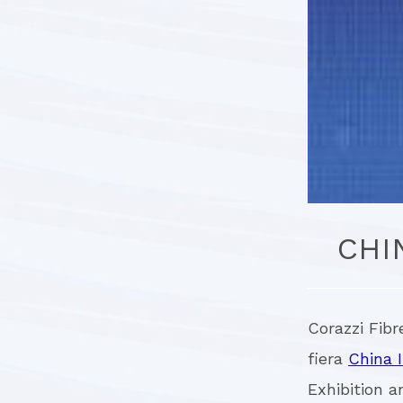
CHI
Corazzi Fibr
fiera
China 
Exhibition a