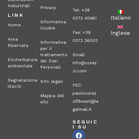
Industriali
Privacy
Tel: +39
LINK
Italiano
0372 40481
Informativa
Home
Cookie
Inglese
Fax: +39
Area
0372 36002
Informativa
Riservata
per il
trattamento
Email:
Etichettatura
dei Dati
info@coraz
ambientale
Personali
zi.com
Segnalazione
Info legali
PEC:
illeciti
paolocoraz
Mappa del
zifibresrl@le
sito
galmail.it
SEGUIC
I SU