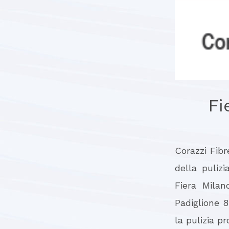
Fi
Corazzi Fibr
della puliz
Fiera Milan
Padiglione 
la pulizia pr