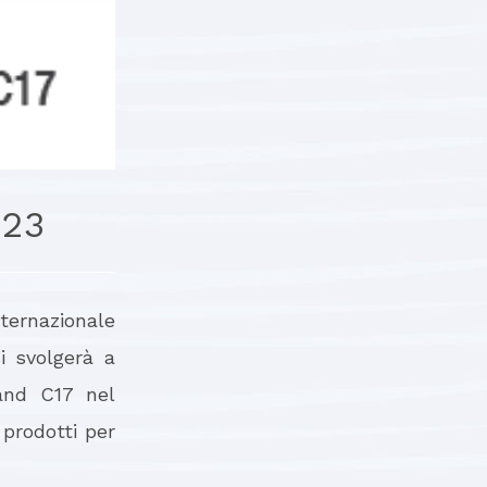
023
nternazionale
 svolgerà a
tand C17 nel
prodotti per