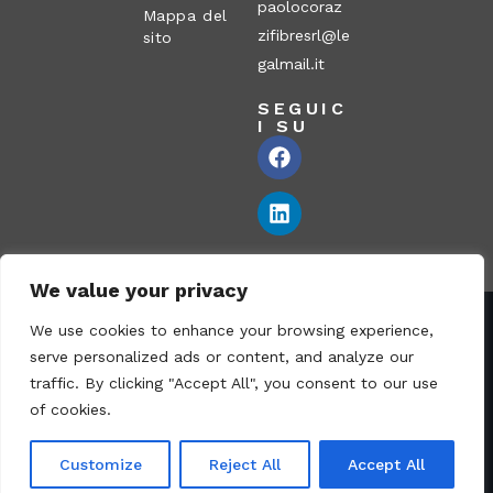
paolocoraz
Mappa del
zifibresrl@le
sito
galmail.it
SEGUIC
I SU
We value your privacy
We use cookies to enhance your browsing experience,
Corazzi Fibre S.r.l. – Via P. Corazzi, 2 – 26100 Cremona –
serve personalized ads or content, and analyze our
Italia
traffic. By clicking "Accept All", you consent to our use
Partita IVA: 00836170191 – N° REA CR-115794 – Capitale
of cookies.
sociale € 1.040.000 i.v. – PEC:
paolocorazzifibresrl@legalmail.it
Customize
Reject All
Accept All