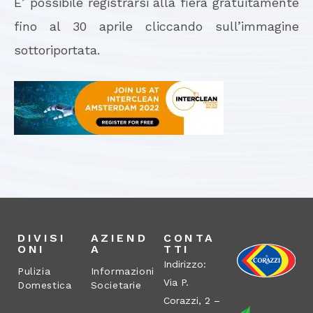
E’ possibile registrarsi alla fiera gratuitamente
fino al 30 aprile cliccando sull’immagine
sottoriportata.
DIVISI
AZIEND
CONTA
ONI
A
TTI
Indirizzo:
Pulizia
Informazioni
Via P.
Domestica
Societarie
Corazzi, 2 –