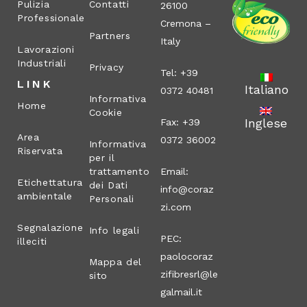
Pulizia
Contatti
26100
Professionale
Cremona –
Partners
Italy
Lavorazioni
Industriali
Privacy
Tel: +39
LINK
Italiano
0372 40481
Informativa
Home
Cookie
Inglese
Fax: +39
Area
0372 36002
Informativa
Riservata
per il
trattamento
Email:
Etichettatura
dei Dati
info@coraz
ambientale
Personali
zi.com
Segnalazione
Info legali
PEC:
illeciti
paolocoraz
Mappa del
zifibresrl@le
sito
galmail.it