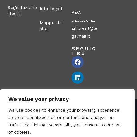
Segnalazione
Info legali
PEC:
illeciti
paolocoraz
Mappa del
zifibresrl@le
sito
galmail.it
SEGUIC
I SU
We value your privacy
We use cookies to enhance your browsing experience,
Corazzi Fibre S.r.l. – Via P. Corazzi, 2 – 26100 Cremona –
serve personalized ads or content, and analyze our
Italia
traffic. By clicking "Accept All", you consent to our use
Partita IVA: 00836170191 – N° REA CR-115794 – Capitale
of cookies.
sociale € 1.040.000 i.v. – PEC: