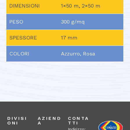
DIMENSIONI
1×50 m, 2×50 m
PESO
300 g/mq
SPESSORE
17 mm
COLORI
Azzurro, Rosa
DIVISI
AZIEND
CONTA
ONI
A
TTI
Indirizzo: