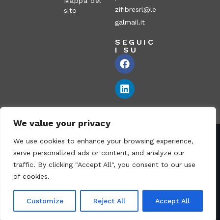
Mappa del
zifibresrl@le
sito
galmail.it
SEGUIC
I SU
We value your privacy
We use cookies to enhance your browsing experience,
Corazzi Fibre S.r.l. – Via P. Corazzi, 2 – 26100 Cremona –
serve personalized ads or content, and analyze our
Italia
traffic. By clicking "Accept All", you consent to our use
Partita IVA: 00836170191 – N° REA CR-115794 – Capitale
of cookies.
sociale € 1.040.000 i.v. – PEC:
paolocorazzifibresrl@legalmail.it
Customize
Reject All
Accept All