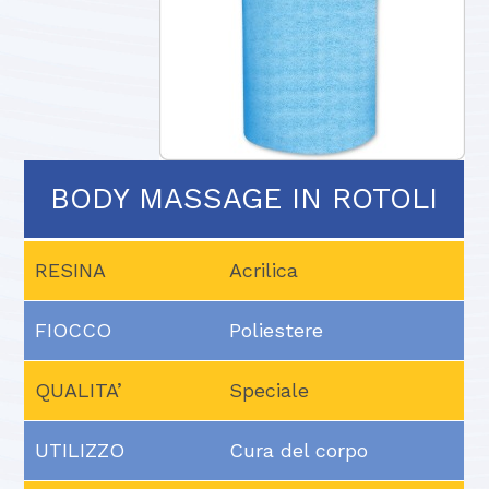
BODY MASSAGE IN ROTOLI
RESINA
Acrilica
FIOCCO
Poliestere
QUALITA’
Speciale
UTILIZZO
Cura del corpo