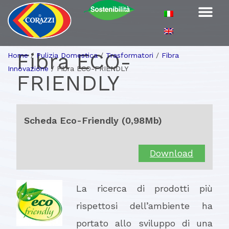
Fibra ECO-
Home
/
Pulizia Domestica
/
Trasformatori
/
Fibra
Innovazione
/
Fibra ECO-FRIENDLY
FRIENDLY
Scheda Eco-Friendly (0,98Mb)
Download
La ricerca di prodotti più
rispettosi dell’ambiente ha
portato allo sviluppo d
i una