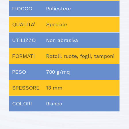
FIOCCO
Poliestere
QUALITA’
Speciale
UTILIZZO
Non abrasiva
FORMATI
Rotoli, ruote, fogli, tamponi
PESO
700 g/mq
SPESSORE
13 mm
COLORI
Bianco