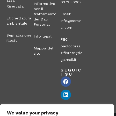
Area
0372 36002
Informativa
Riservata
per il
trattamento
Email:
Etichettatura
dei Dati
info@coraz
ambientale
Personali
zi.com
Segnalazione
Info legali
PEC:
illeciti
paolocoraz
Mappa del
zifibresrl@le
sito
galmail.it
SEGUIC
I SU
We value your privacy