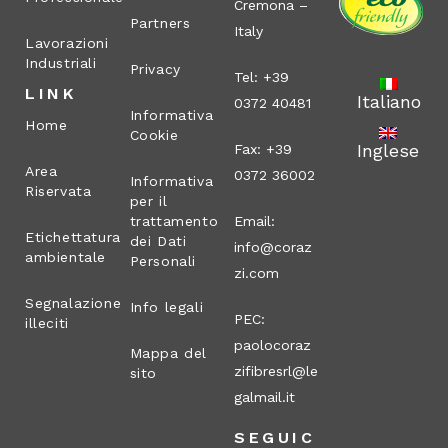
Cremona –
Partners
Italy
Lavorazioni
Industriali
Privacy
Tel: +39
LINK
Italiano
0372 40481
Informativa
Home
Cookie
Inglese
Fax: +39
Area
0372 36002
Informativa
Riservata
per il
trattamento
Email:
Etichettatura
dei Dati
info@coraz
ambientale
Personali
zi.com
Segnalazione
Info legali
PEC:
illeciti
paolocoraz
Mappa del
zifibresrl@le
sito
galmail.it
SEGUIC