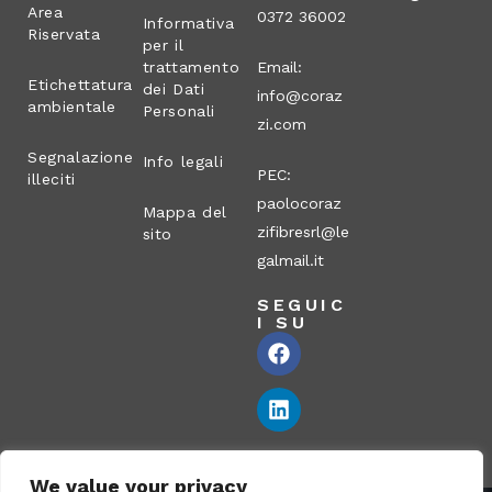
Area
0372 36002
Informativa
Riservata
per il
trattamento
Email:
Etichettatura
dei Dati
info@coraz
ambientale
Personali
zi.com
Segnalazione
Info legali
PEC:
illeciti
paolocoraz
Mappa del
zifibresrl@le
sito
galmail.it
SEGUIC
I SU
We value your privacy