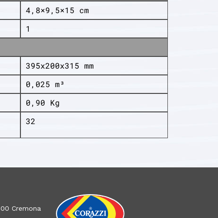
4,8×9,5×15 cm
1
395x200x315 mm
0,025 m³
0,90 Kg
32
26100 Cremona