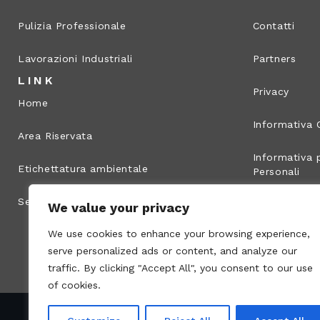
Pulizia Professionale
Contatti
Lavorazioni Industriali
Partners
LINK
Privacy
Home
Informativa 
Area Riservata
Informativa p
Etichettatura ambientale
Personali
Segnalazione illeciti
Info legali
We value your privacy
We use cookies to enhance your browsing experience,
Mappa del s
serve personalized ads or content, and analyze our
traffic. By clicking "Accept All", you consent to our use
of cookies.