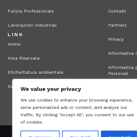
Pulizia Professionale
Contatti
Lavorazioni Industriali
Partners
LINK
Privacy
Home
Informativa 
Area Riservata
Informativa p
Etichettatura ambientale
Personali
Segnalazione illeciti
Info legali
We value your privacy
We use cookies to enhance your browsing experience,
Mappa del s
serve personalized ads or content, and analyze our
traffic. By clicking "Accept All", you consent to our use
of cookies.