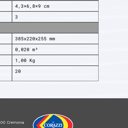
4,3×6,8×9 cm
3
385x220x255 mm
0,020 m³
1,00 Kg
20
26100 Cremona