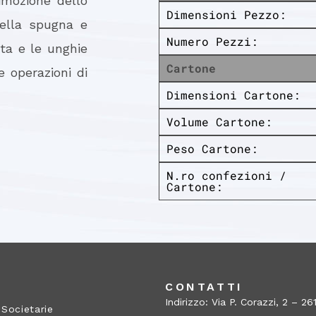
imozione dello
Dimensioni Pezzo:
della spugna e
Numero Pezzi:
ta e le unghie
Cartone
 operazioni di
Dimensioni Cartone:
Volume Cartone:
Peso Cartone:
N.ro confezioni /
Cartone:
A
CONTATTI
Indirizzo: Via P. Corazzi, 2 – 
 Societarie