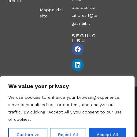
illeciti
paolocoraz
Mappa del
zifibresrl@le
sito
galmail.it
SEGUIC
I SU
We value your privacy
We use cookies to enhance your browsing experience,
Corazzi Fibre S.r.l. – Via P. Corazzi, 2 – 26100 Cremona –
serve personalized ads or content, and analyze our
Italia
traffic. By clicking "Accept All", you consent to our use
Partita IVA: 00836170191 – N° REA CR-115794 – Capitale
of cookies.
sociale € 1.040.000 i.v. – PEC:
paolocorazzifibresrl@legalmail.it
Customize
Reject All
Accept All