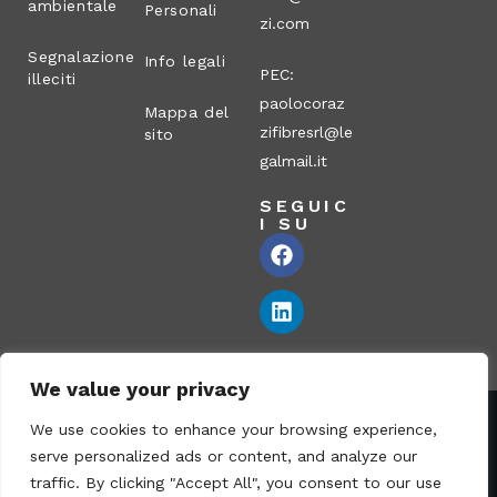
ambientale
Personali
zi.com
Segnalazione
Info legali
PEC:
illeciti
paolocoraz
Mappa del
zifibresrl@le
sito
galmail.it
SEGUIC
I SU
We value your privacy
We use cookies to enhance your browsing experience,
Corazzi Fibre S.r.l. – Via P. Corazzi, 2 – 26100 Cremona –
serve personalized ads or content, and analyze our
Italia
traffic. By clicking "Accept All", you consent to our use
Partita IVA: 00836170191 – N° REA CR-115794 – Capitale