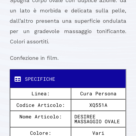
Spugna corpo ovale con duplice azione: da
un lato è morbida e delicata sulla pelle,
dall’altro presenta una superficie ondulata
per un gradevole massaggio tonificante.
Colori assortiti.
Confezione in film.
SPECIFICHE
Linea:
Cura Persona
Codice Articolo:
XQ551A
Nome Articolo:
DESIREE
MASSAGGIO OVALE
Colore:
Vari