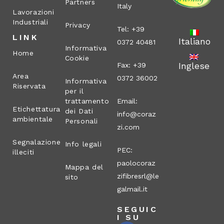
Partners
Italy
Lavorazioni
Industriali
Privacy
Tel: +39
LINK
Italiano
0372 40481
Informativa
Home
Cookie
Inglese
Fax: +39
Area
0372 36002
Informativa
Riservata
per il
trattamento
Email:
Etichettatura
dei Dati
info@coraz
ambientale
Personali
zi.com
Segnalazione
Info legali
PEC:
illeciti
paolocoraz
Mappa del
zifibresrl@le
sito
galmail.it
SEGUIC
I SU