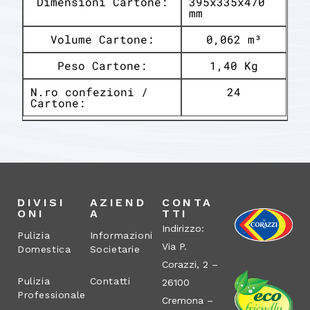
Dimensioni Cartone:
395x335x470
mm
Volume Cartone:
0,062 m³
Peso Cartone:
1,40 Kg
N.ro confezioni /
24
Cartone:
DIVISI
AZIEND
CONTA
ONI
A
TTI
Indirizzo:
Pulizia
Informazioni
Via P.
Domestica
Societarie
Corazzi, 2 –
Pulizia
Contatti
26100
Professionale
Cremona –