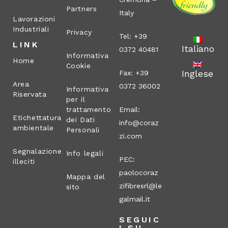
Partners
Italy
Lavorazioni
Industriali
Privacy
Tel: +39
LINK
Italiano
0372 40481
Informativa
Home
Cookie
Inglese
Fax: +39
Area
0372 36002
Informativa
Riservata
per il
trattamento
Email:
Etichettatura
dei Dati
info@coraz
ambientale
Personali
zi.com
Segnalazione
Info legali
PEC:
illeciti
paolocoraz
Mappa del
zifibresrl@le
sito
galmail.it
SEGUIC
I SU