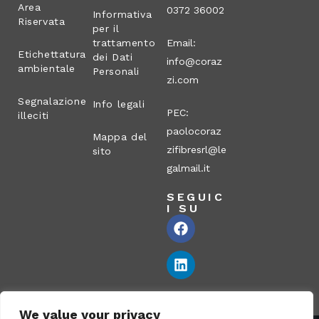
Area
0372 36002
Informativa
Riservata
per il
trattamento
Email:
Etichettatura
dei Dati
info@coraz
ambientale
Personali
zi.com
Segnalazione
Info legali
PEC:
illeciti
paolocoraz
Mappa del
zifibresrl@le
sito
galmail.it
SEGUIC
I SU
We value your privacy