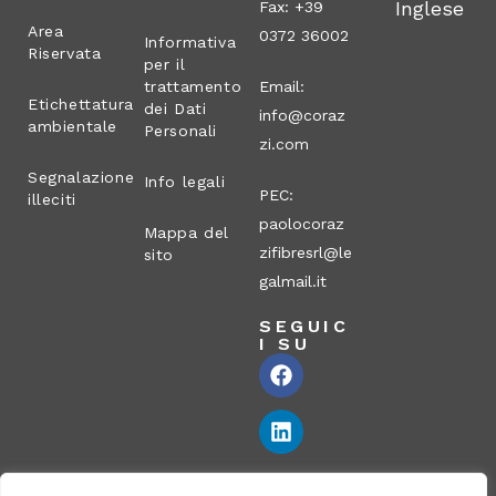
Inglese
Fax: +39
Area
0372 36002
Informativa
Riservata
per il
trattamento
Email:
Etichettatura
dei Dati
info@coraz
ambientale
Personali
zi.com
Segnalazione
Info legali
PEC:
illeciti
paolocoraz
Mappa del
zifibresrl@le
sito
galmail.it
SEGUIC
I SU