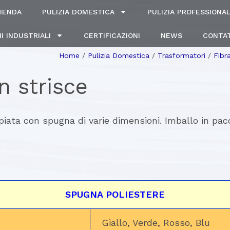
IENDA
PULIZIA DOMESTICA
PULIZIA PROFESSIONA
I INDUSTRIALI
CERTIFICAZIONI
NEWS
CONTAT
Home
/
Pulizia Domestica
/
Trasformatori
/
Fibr
n strisce
ppiata con spugna di varie dimensioni. Imballo in pacc
SPUGNA POLIESTERE
Giallo, Verde, Rosso, Blu
.