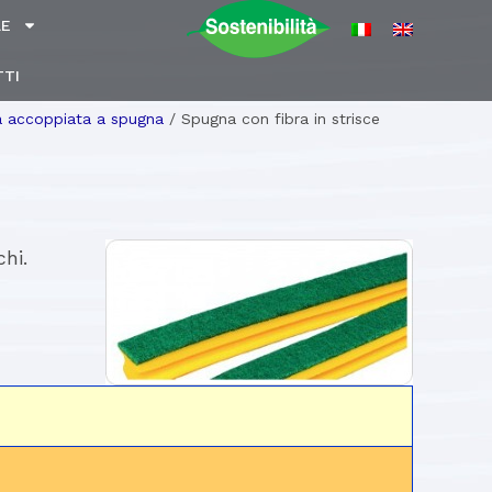
LE
TI
a accoppiata a spugna
/
Spugna con fibra in strisce
hi.