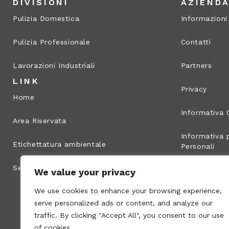
DIVISIONI
AZIEND
Pulizia Domestica
Informazioni
Pulizia Professionale
Contatti
Lavorazioni Industriali
Partners
LINK
Privacy
Home
Informativa 
Area Riservata
Informativa p
Etichettatura ambientale
Personali
Segnalazione illeciti
Info legali
We value your privacy
We use cookies to enhance your browsing experience,
Mappa del s
serve personalized ads or content, and analyze our
traffic. By clicking "Accept All", you consent to our use
of cookies.