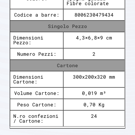
Fibre colorate
Codice a barre:
8006230479434
Singolo Pezzo
Dimensioni
4,3×6,8×9 cm
Pezzo:
Numero Pezzi:
2
Cartone
Dimensioni
300x200x320 mm
Cartone:
Volume Cartone:
0,019 m³
Peso Cartone:
0,70 Kg
N.ro confezioni
24
/ Cartone: