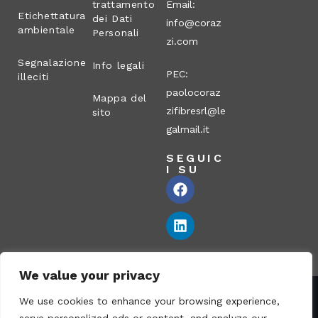
trattamento
Email:
Etichettatura
dei Dati
info@coraz
ambientale
Personali
zi.com
Segnalazione
Info legali
PEC:
illeciti
paolocoraz
Mappa del
zifibresrl@le
sito
galmail.it
SEGUIC
I SU
We value your privacy
We use cookies to enhance your browsing experience,
Corazzi Fibre S.r.l. – Via P. Corazzi, 2 – 26100 Cremona –