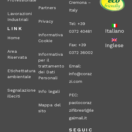
Professionale
Cremona –
Partners
Italy
Lavorazioni
Industriali
Privacy
Tel: +39
LINK
Italiano
0372 40481
Informativa
Home
Cookie
Inglese
Fax: +39
Area
0372 36002
Informativa
Riservata
per il
trattamento
Email:
Etichettatura
dei Dati
info@coraz
ambientale
Personali
zi.com
Segnalazione
Info legali
PEC:
illeciti
paolocoraz
Mappa del
zifibresrl@le
sito
galmail.it
SEGUIC