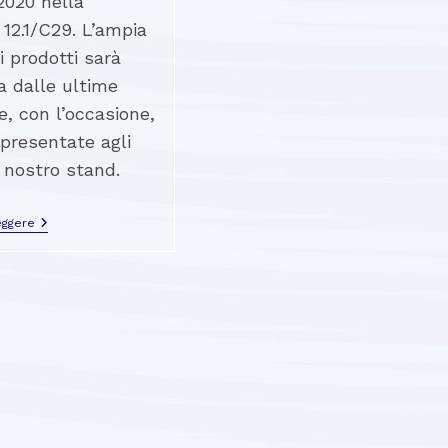
2020 nella
 12.1/C29. L’ampia
 prodotti sarà
a dalle ultime
e, con l’occasione,
presentate agli
l nostro stand.
eggere