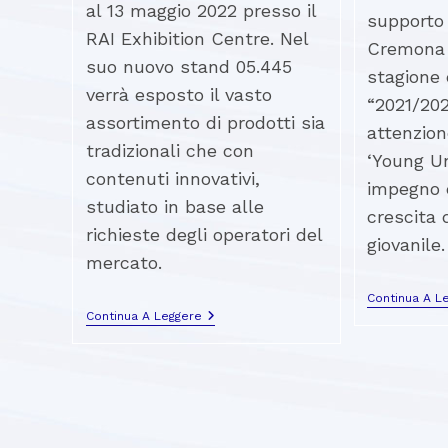
al 13 maggio 2022 presso il
supporto 
RAI Exhibition Centre. Nel
Cremona 
suo nuovo stand 05.445
stagione 
verrà esposto il vasto
“2021/202
assortimento di prodotti sia
attenzion
tradizionali che con
‘Young U
contenuti innovativi,
impegno d
studiato in base alle
crescita 
richieste degli operatori del
giovanile.
mercato.
Continua A L
Continua A Leggere