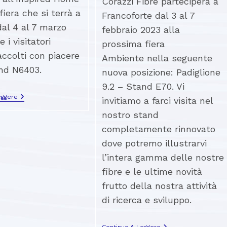
Corazzi Fibre parteciperà a
fiera che si terrà a
Francoforte dal 3 al 7
al 4 al 7 marzo
febbraio 2023 alla
 i visitatori
prossima fiera
ccolti con piacere
Ambiente nella seguente
and N6403.
nuova posizione: Padiglione
9.2 – Stand E70. Vi
eggere
invitiamo a farci visita nel
nostro stand
completamente rinnovato
dove potremo illustrarvi
l’intera gamma delle nostre
fibre e le ultime novità
frutto della nostra attività
di ricerca e sviluppo.
Continua A Leggere